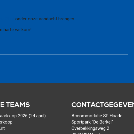
no21.nl
onder onze aandacht brengen.
van harte welkom!
E TEAMS
CONTACTGEGEVE
arlo-op 2026 (24 april)
Accommodatie SP Haarlo:
erkoop
Sportpark "De Berkel"
urt
Overbekkingsweg 2