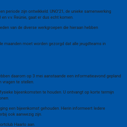
en periode zijn ontwikkeld. UNO’21, de unieke samenwerking
 en v.v. Reünie, gaat er dus echt komen.
e leden van de diverse werkgroepen die hieraan hebben
mende maanden moet worden gezorgd dat alle jeugdteams in
 hebben daarom op 3 mei aanstaande een informatieavond gepland
 vragen te stellen.
ysieke bijeenkomsten te houden. U ontvangt op korte termijn
onen.
eniging een bijeenkomst gehouden. Hierin informeert Iedere
erbij ook aanwezig zijn.
portclub Haarlo aan.