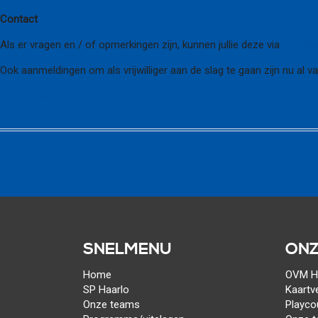
Contact
Als er vragen en / of opmerkingen zijn, kunnen jullie deze via
info@u
Ook aanmeldingen om als vrijwilliger aan de slag te gaan zijn nu al 
©
Nieuwsbrief UNO’21
SNELMENU
ONZ
Home
OVM Ha
SP Haarlo
Kaartv
Onze teams
Playco