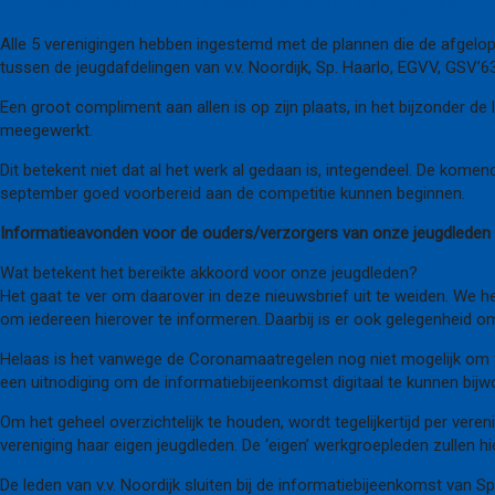
De kogel is door de kerk! – Bericht van de Stuurgroep – UNO’21
Alle 5 verenigingen hebben ingestemd met de plannen die de afgelop
tussen de jeugdafdelingen van v.v. Noordijk, Sp. Haarlo, EGVV, GSV’63
Een groot compliment aan allen is op zijn plaats, in het bijzonder d
meegewerkt.
Dit betekent niet dat al het werk al gedaan is, integendeel. De ko
september goed voorbereid aan de competitie kunnen beginnen.
Informatieavonden voor de ouders/verzorgers van onze jeugdleden
Wat betekent het bereikte akkoord voor onze jeugdleden?
Het gaat te ver om daarover in deze nieuwsbrief uit te weiden. We
om iedereen hierover te informeren. Daarbij is er ook gelegenheid om
Helaas is het vanwege de Coronamaatregelen nog niet mogelijk om f
een uitnodiging om de informatiebijeenkomst digitaal te kunnen bijw
Om het geheel overzichtelijk te houden, wordt tegelijkertijd per ver
vereniging haar eigen jeugdleden. De ‘eigen’ werkgroepleden zullen hi
De leden van v.v. Noordijk sluiten bij de informatiebijeenkomst van S