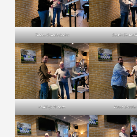
Tineke Wantia Lerink
Edwin Simmel
Matthijs Prinsen
Ruud Groote