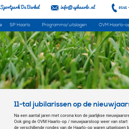
Sportpark De Berkel
info@sphaarlo.nl
0545 
e
SP Haarlo
Programma/uitslagen
OVM Haarlo-o
11-tal jubilarissen op de nieuwjaa
Na een aantal jaren met corona kon de jaarlijkse nieuwjaarsre
Ook ging de OVM Haarlo-op / nieuwjaarsloop weer van start 
de verschillende rondes van de Haarlo-op waren uitgelopen 