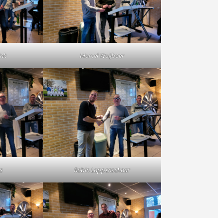
ink
Marcel Waijboer
rs
Robin Lappenschaar