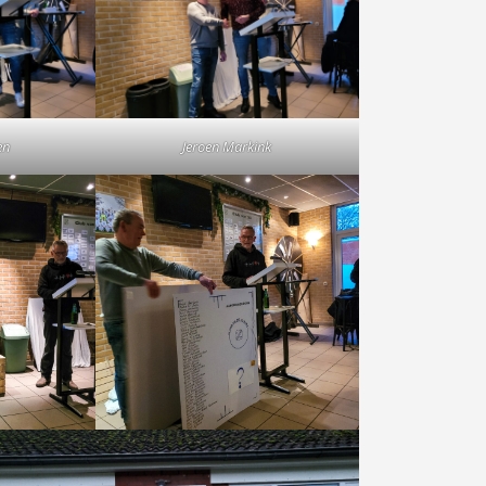
en
Jeroen Markink