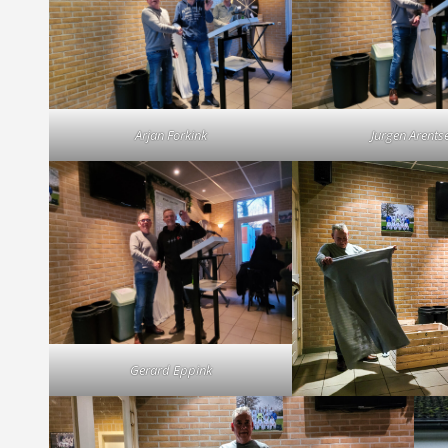
Arjan Forkink
Jurgen Arents
Gerard Eppink