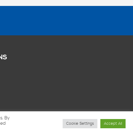
NS
s. By
led
Cookie Settings
Accept All
Vunique Media
door