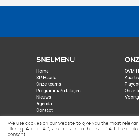
SNELMENU
ONZ
Home
OVM Ha
SP Haarlo
Kaartv
Onze teams
Playco
Programma/uitslagen
Onze 
Nieuws
Voort
Agenda
Contact
We use cookies on our website to give you the most relevan
clicking “Accept All”, you consent to the use of ALL the cook
consent.
© 2015