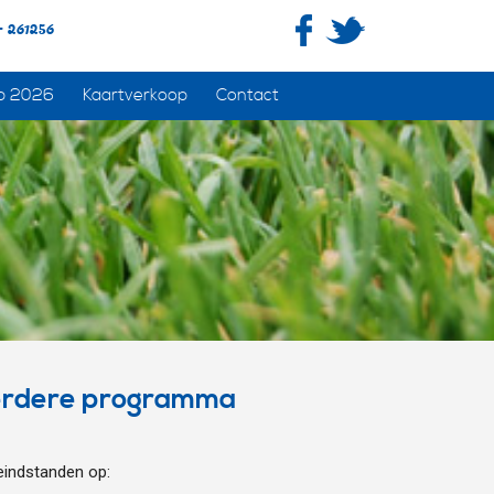
- 261256
p 2026
Kaartverkoop
Contact
verdere programma
 eindstanden op: