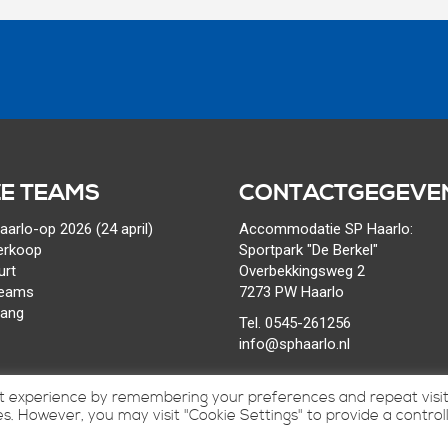
E TEAMS
CONTACTGEGEVE
arlo-op 2026 (24 april)
Accommodatie SP Haarlo:
erkoop
Sportpark "De Berkel"
urt
Overbekkingsweg 2
teams
7273 PW Haarlo
gang
Tel. 0545-261256
info@sphaarlo.nl
t experience by remembering your preferences and repeat visit
ies. However, you may visit "Cookie Settings" to provide a control