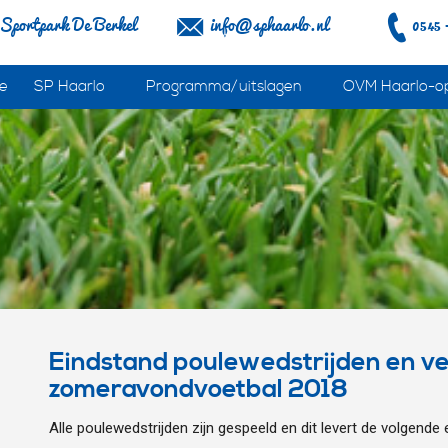
Sportpark De Berkel
info@sphaarlo.nl
0545 
e
SP Haarlo
Programma/uitslagen
OVM Haarlo-o
Eindstand poulewedstrijden en 
zomeravondvoetbal 2018
Alle poulewedstrijden zijn gespeeld en dit levert de volgende