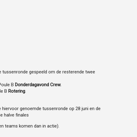
 tussenronde gespeeld om de resterende twee
Poule B
Donderdagavond Crew.
le B
Rotering
.
de hiervoor genoemde tussenronde op 28 juni en de
 halve finales
even teams komen dan in actie).