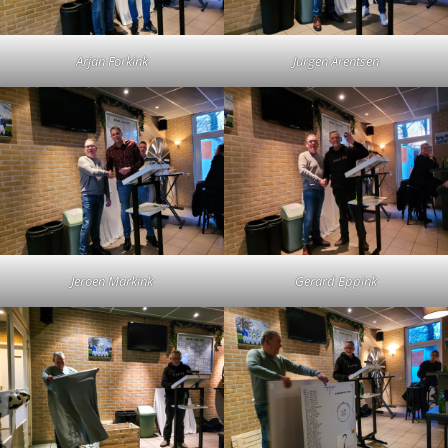
Arjan Forkink
Jurgen Arentsen
Jeroen Markink
Gerard Eppink