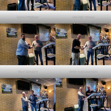
Marcel Waijboer
Matthijs Prinsen
Ruud Grooters
Robin Lappenschaar