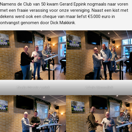
Namens de Club van 50 kwam Gerard Eppink nogmaals naar voren
met een fraaie verassing voor onze vereniging. Naast een kist met
dekens werd ook een cheque van maar liefst €5.000 euro in
ontvangst genomen door Dick Makkink.
Tineke Wantia Lerink
Edwin Simmelink