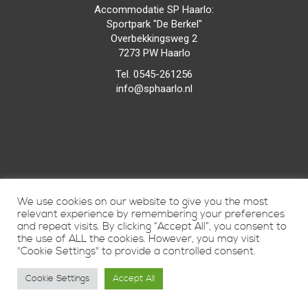
Accommodatie SP Haarlo:
Sportpark "De Berkel"
Overbekkingsweg 2
7273 PW Haarlo
Tel. 0545-261256
info@sphaarlo.nl
We use cookies on our website to give you the most
relevant experience by remembering your preferences
and repeat visits. By clicking “Accept All”, you consent to
the use of ALL the cookies. However, you may visit
"Cookie Settings" to provide a controlled consent.
Cookie Settings
Accept All
Vunique Media
© 2015
door