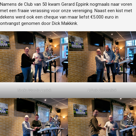
Namens de Club van 50 kwam Gerard Eppink nogmaals naar voren
met een fraaie verassing voor onze vereniging. Naast een kist met
dekens werd ook een cheque van maar liefst €5.000 euro in
ontvangst genomen door Dick Makkink.
Tineke Wantia Lerink
Edwin Simmelink