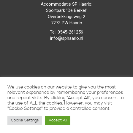
Accommodatie SP Haarlo:
Sportpark "De Berkel"
Overbekkingsweg 2
7273 PW Haarlo
Tel. 0545-261256
info@sphaarlo.nl
We use cookies on our website to give you the most
relevant experience by remembering your preferences
and repeat visits. By clicking “Accept All”, you consent to
the use of ALL the cookies. However, you may visit
"Cookie Settings" to provide a controlled consent.
Cookie Settings
Accept All
Vunique Media
© 2015
door