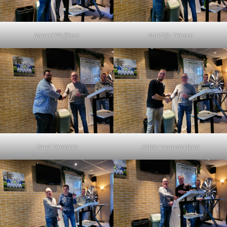
Marcel Waijboer
Matthijs Prinsen
Ruud Grooters
Robin Lappenschaar