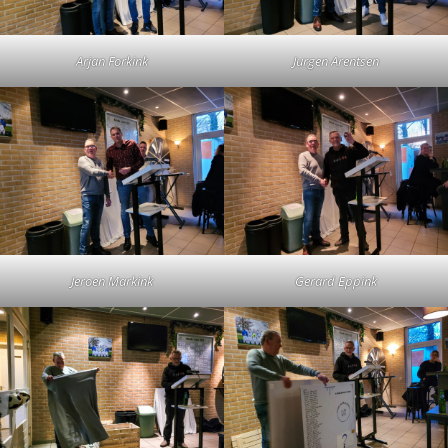
Arjan Forkink
Jurgen Arentsen
Jeroen Markink
Gerard Eppink