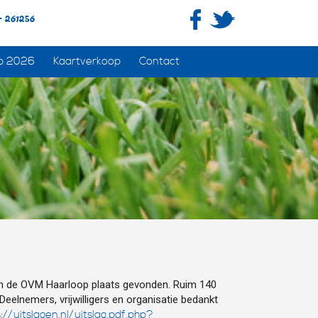
- 261256
p 2026
Kaartverkoop
Contact
en de OVM Haarloop plaats gevonden. Ruim 140
elnemers, vrijwilligers en organisatie bedankt
://uitslagen.nl/uitslag.pdf.php?