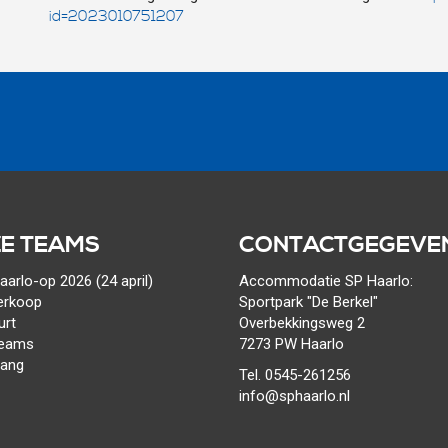
id=2023010751207
E TEAMS
CONTACTGEGEVE
arlo-op 2026 (24 april)
Accommodatie SP Haarlo:
erkoop
Sportpark "De Berkel"
urt
Overbekkingsweg 2
teams
7273 PW Haarlo
gang
Tel. 0545-261256
info@sphaarlo.nl