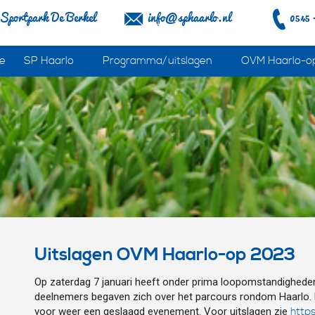
Sportpark De Berkel
info@sphaarlo.nl
0545 
e
SP Haarlo
Programma/uitslagen
OVM Haarlo-o
Uitslagen OVM Haarlo-op 2023
Op zaterdag 7 januari heeft onder prima loopomstandighed
deelnemers begaven zich over het parcours rondom Haarlo. De
voor weer een geslaagd evenement. Voor uitslagen zie
https